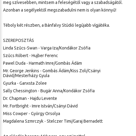
meg szívesebben, mintsem a feleségétől vagy a szabadságától.
Azonban a segélyektől megszabadulni nem is olyan könnyű!
Téboly két részben, a Bánfalvy Stúdió legújabb vígjátéka.
SZEREPOSZTÁS
Linda Szűcs-Swan - Varga Iza/Kondákor Zsófia
Szűcs Róbert - Hujber Ferenc
Pawel Duda - Harmath Imre/Gombás Ádám
Mr. George Jenkins - Gombás Ádám/Kiss Zoli/Csányi
Dávid/Mesterházy Gyula
Gyurka - Ganxsta Zolee
Sally Chessington - Bugár Anna/Kondákor Zsófia
Dr. Chapman - Hajdu Levente
Mr. Fortbright - Imre István/Csányi Dávid
Miss Cowper - György Orsolya
Magdalena Szmrczyk - Stelczer Timi/Garaj Bernadett