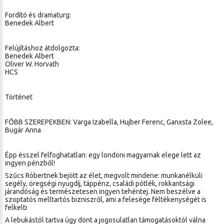
Fordító és dramaturg:
Benedek Albert
Felújításhoz átdolgozta:
Benedek Albert
Oliver W. Horvath
HCS
Történet
FŐBB SZEREPEKBEN: Varga Izabella, Hujber Ferenc, Ganxsta Zolee,
Bugár Anna
Épp ésszel felfoghatatlan: egy londoni magyarnak elege lett az
ingyen pénzből!
Szűcs Róbertnek bejött az élet, megvolt mindene: munkanélküli
segély, öregségi nyugdíj, táppénz, családi pótlék, rokkantsági
járandóság és természetesen ingyen tehéntej. Nem beszélve a
szoptatós melltartós bizniszről, ami a felesége féltékenységét is
felkelti
A lebukástól tartva úgy dönt a jogosulatlan támogatásoktól válna