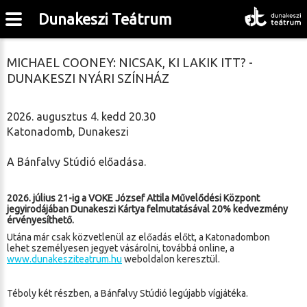
Dunakeszi Teátrum
MICHAEL COONEY: NICSAK, KI LAKIK ITT? -
DUNAKESZI NYÁRI SZÍNHÁZ
2026. augusztus 4. kedd 20.30
Katonadomb, Dunakeszi
A Bánfalvy Stúdió előadása.
2026. július 21-ig a VOKE József Attila Művelődési Központ
jegyirodájában Dunakeszi Kártya felmutatásával 20% kedvezmény
érvényesíthető.
Utána már csak közvetlenül az előadás előtt, a Katonadombon
lehet személyesen jegyet vásárolni, továbbá online, a
www.dunakesziteatrum.hu
weboldalon keresztül.
Téboly két részben, a Bánfalvy Stúdió legújabb vígjátéka.