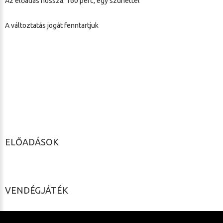
Az előadás hossza: 160 perc, egy szünettel
A változtatás jogát fenntartjuk
ELŐADÁSOK
VENDÉGJÁTÉK